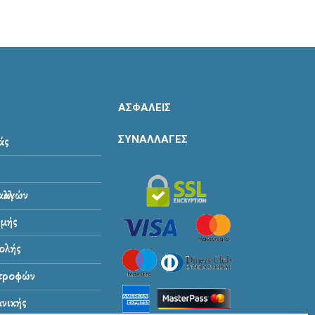
ΑΣΦΑΛΕΙΣ
ΣΥΝΑΛΛΑΓΕΣ
άς
λλαγών
μής
ολής
στροφών
νικής