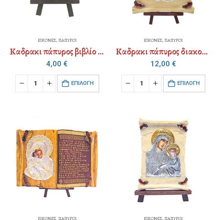
ΕΙΚΟΝΕΣ
,
ΠΑΠΥΡΟΙ
ΕΙΚΟΝΕΣ
,
ΠΑΠΥΡΟΙ
Kαδρακι πάπυρος βιβλίο μικρό – διακoσμημενο επάργυρο αμετάβλητο (επιλογή Αγίου)
Kαδρακι πάπυρος διακοσμημένος επάργυρο αμετάβλητο (επιλογή Αγίου)
4,00
€
12,00
€
EΠΙΛΟΓΉ
EΠΙΛΟΓΉ
ΕΙΚΟΝΕΣ
,
ΠΑΠΥΡΟΙ
ΕΙΚΟΝΕΣ
,
ΠΑΠΥΡΟΙ