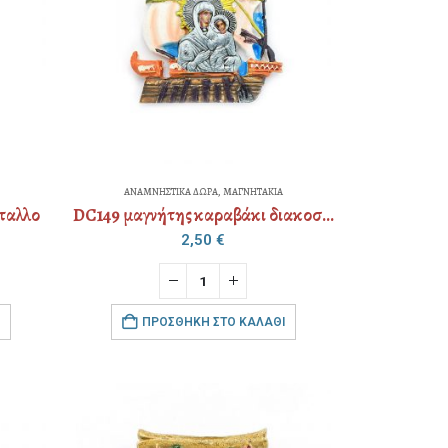
ΑΝΑΜΝΗΣΤΙΚΑ ΔΩΡΑ
,
ΜΑΓΝΗΤΑΚΙΑ
έταλλο
DC149 μαγνήτης καραβάκι διακοσμημένος-μέταλλο
2,50
€
ΠΡΟΣΘΉΚΗ ΣΤΟ ΚΑΛΆΘΙ