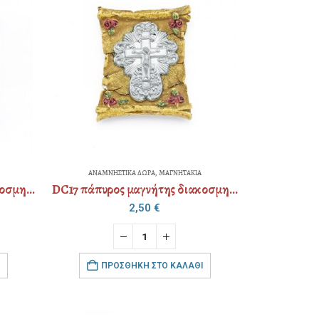
ΑΝΑΜΝΗΣΤΙΚΑ ΔΩΡΑ
,
ΜΑΓΝΗΤΑΚΙΑ
DC17 πάπυρος μαγνήτης διακοσμημένος
DC17 πάπυρος μαγνήτης διακοσμημένος
2,50
€
ΠΡΟΣΘΉΚΗ ΣΤΟ ΚΑΛΆΘΙ