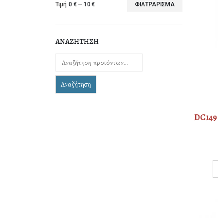
Τιμή:
0 €
—
10 €
ΦΙΛΤΡΆΡΙΣΜΑ
Ελάχιστη
Μέγιστη
τιμή
τιμή
ΑΝΑΖΗΤΗΣΗ
Αναζήτηση