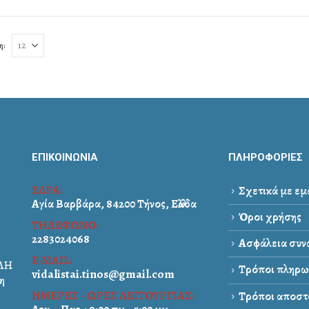
η:
ΕΠΙΚΟΙΝΩΝΙΑ
ΠΛΗΡΟΦΟΡΙΕΣ
ΕΔΡΑ:
Σχετικά με εμ
Αγία Βαρβάρα, 84200 Τήνος, Ελλάδα
Όροι χρήσης
ΤΗΛΕΦΩΝΟ:
2283024068
Ασφάλεια συνα
E-MAIL:
ΑΛΗ
Τρόποι πληρω
vidalistai.tinos@gmail.com
η
ΗΜΕΡΕΣ - ΩΡΕΣ ΛΕΙΤΟΥΡΓΙΑΣ:
Τρόποι αποστ