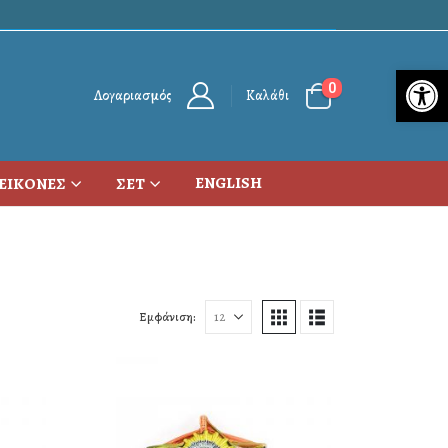
Ανο
0
Λογαριασμός
Καλάθι
ENGLISH
ΕΙΚΟΝΕΣ
ΣΕΤ
Εμφάνιση: