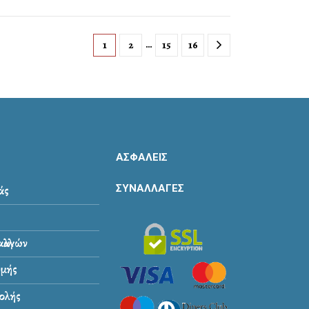
…
1
2
15
16
ΑΣΦΑΛΕΙΣ
ΣΥΝΑΛΛΑΓΕΣ
άς
λλαγών
μής
ολής