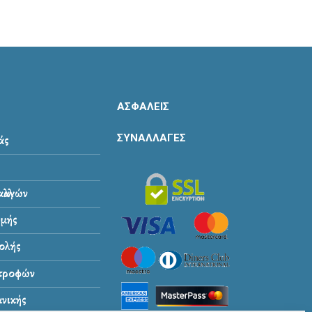
ΑΣΦΑΛΕΙΣ
ΣΥΝΑΛΛΑΓΕΣ
άς
λλαγών
μής
ολής
στροφών
νικής