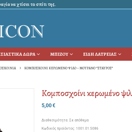
γία να χτίσει το σπίτι της.
ΣΙΑΣΤΙΚΑ ΔΩΡΑ
ΜΠΙΖΟΥ
ΕΙΔΗ ΛΑΤΡΕΙΑΣ
ΟΣΧΟΙΝΙΑ
ΚΟΜΠΟΣΧΟΊΝΙ ΚΕΡΩΜΈΝΟ ΨΙΛΌ – ΜΟΥΡΆΝΟ “ΣΤΑΥΡΌΣ”
Κομποσχοίνι κερωμένο ψιλ
5,00
€
Διαθεσιμότητα:
Σε απόθεμα
Κωδικός προϊόντος:
1001.01.5086