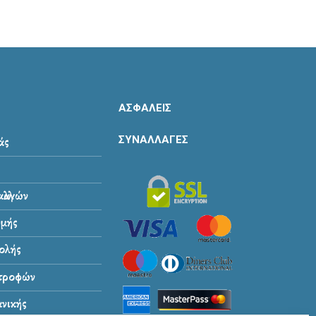
ΑΣΦΑΛΕΙΣ
ΣΥΝΑΛΛΑΓΕΣ
άς
λλαγών
μής
ολής
στροφών
νικής