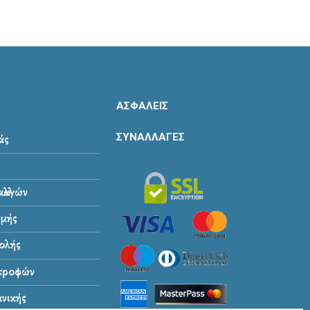
ΑΣΦΑΛΕΙΣ
ΣΥΝΑΛΛΑΓΕΣ
άς
λλαγών
μής
ολής
στροφών
νικής