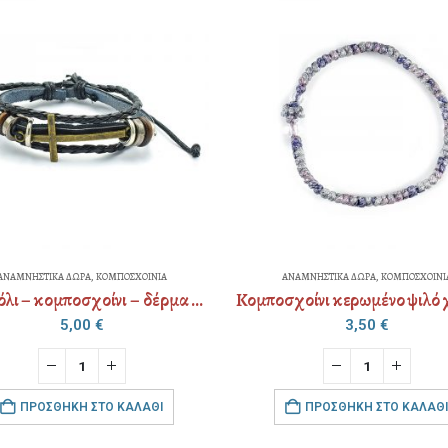
ΣΧΟΙΝΙΑ
ΑΝΑΜΝΗΣΤΙΚΑ ΔΩΡΑ
,
ΚΟΜΠΟΣΧΟΙΝΙΑ
ΑΝΑΜ
Βραχιόλι – κομποσχοίνι – δέρμα ανδρικό
Κομποσχοίνι κερωμένο ψιλό χρυσοκλωστή / ασημοκλωστή
3,50
€
ΑΛΆΘΙ
ΠΡΟΣΘΉΚΗ ΣΤΟ ΚΑΛΆΘΙ