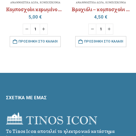
ΙΝΙΑ
ΑΝΑΜΝΗΣΤΙΚΑ ΔΩΡΑ
,
ΚΟΜΠΟΣΧΟΙΝΙΑ
ΑΝΑΜΝΗΣΤΙΚΑ ΔΩΡΑ
,
ΚΟΜΠΟΣΧΟΙΝΙ
Κομποσχοίνι κερωμένο ψιλό – μεταλλικό “σταυρός” – strass
Βραχιόλι – κομποσχοίνι – αιματίτης
Κομποσχοίνι κερωμέ
4,50
€
3,50
€
ΘΙ
ΠΡΟΣΘΉΚΗ ΣΤΟ ΚΑΛΆΘΙ
ΠΡΟΣΘΉΚΗ ΣΤΟ ΚΑΛΆΘΙ
ΣΧΕΤΙΚΑ ΜΕ ΕΜΑΣ
Το Tinos Icon αποτελεί το ηλεκτρονικό κατάστημα