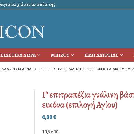
γία να χτίσει το σπίτι της.
ΣΙΑΣΤΙΚΑ ΔΩΡΑ
ΜΠΙΖΟΥ
ΕΙΔΗ ΛΑΤΡΕΙΑΣ
ΛΙΝΑ ΑΝΤΙΚΕΙΜΕΝΑ
Γ’ ΕΠΙΤΡΑΠΈΖΙΑ ΓΥΆΛΙΝΗ ΒΆΣΗ ΓΡΑΦΕΊΟΥ ΔΙΑΚΟΣΜΗΜΈΝ
Γ’ επιτραπέζια γυάλινη βά
εικόνα (επιλογή Αγίου)
6,00
€
10,5 x 10