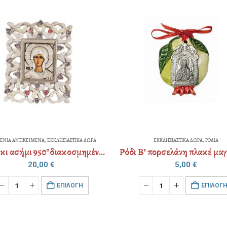
Α ΑΝΤΙΚΕΙΜΕΝΑ
,
ΕΚΚΛΗΣΙΑΣΤΙΚΑ ΔΩΡΑ
ΕΚΚΛΗΣΙΑΣΤΙΚΑ ΔΩΡΑ
,
ΡΟΔΙΑ
Καδράκι ασήμι 950°διακοσμημένο με εικόνα (επιλογή Αγίου)
20,00
€
5,00
€
EΠΙΛΟΓΉ
EΠΙΛΟΓΉ