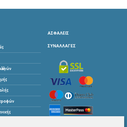
ΑΣΦΑΛΕΙΣ
ΣΥΝΑΛΛΑΓΕΣ
άς
λλαγών
μής
ολής
στροφών
νικής