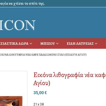
γία να χτίσει το σπίτι της.
ΣΙΑΣΤΙΚΑ ΔΩΡΑ
ΜΠΙΖΟΥ
ΕΙΔΗ ΛΑΤΡΕΙΑΣ
ΙΚΌΝΑ ΛΙΘΟΓΡΑΦΊΑ ΝΈΑ ΚΑΦΈ ΠΑΛΑΙΩΜΈΝΟ ΞΎΛΟ (ΕΠΙΛΟΓΉ ΑΓΊΟΥ)
Εικόνα λιθογραφία νέα καφ
Αγίου)
35,00
€
21 x 38