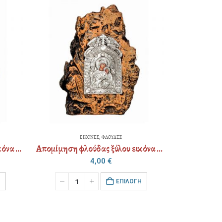
ΕΙΚΟΝΕΣ
,
ΦΛΟΥΔΕΣ
Απομίμηση φλούδας ξύλου εικόνα διακοσμημένη (επιλογή Αγίου)
Απομίμηση φλούδας ξύλου – μαγνήτης εικόνα διακοσμημένη (επιλογή Αγίου)
3,60
€
Ή
EΠΙΛΟΓΉ