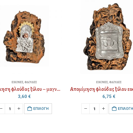
ΕΙΚΟΝΕΣ
,
ΦΛΟΥΔΕΣ
ΕΙΚΟΝΕΣ
,
ΦΛΟΥΔΕΣ
Απομίμηση φλούδας ξύλου εικόνα διακοσμημένη (επιλογή Αγίου)
6,75
€
4,00
€
EΠΙΛΟΓΉ
EΠΙΛΟΓ