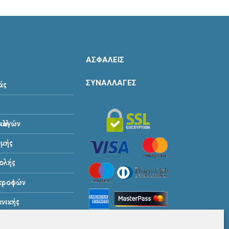
ΑΣΦΑΛΕΙΣ
ΣΥΝΑΛΛΑΓΕΣ
άς
λλαγών
μής
ολής
στροφών
νικής